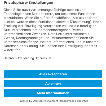
Am Möllerstift
Telefon: 0521
info(at)lebenshilfe-
22
44708-0
bielefeld.de
33647 Bielefeld
Telefax: 0521
www.lebenshilfe-
44708-32
bielefeld.de
Datenschutz
Impressum
Cookie-Einstellungen
© Lebenshilfe e.V. Bielefeld 2026