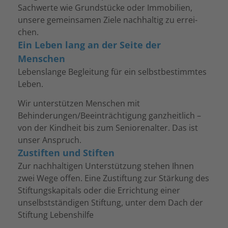
Sach­werte wie Grund­stü­cke oder Immo­bi­lien,
unsere gemein­sa­men Ziele nach­hal­tig zu errei­
chen.
Ein Leben lang an der Seite der
Menschen
Lebens­lange Beglei­tung für ein selbst­be­stimm­tes
Leben.
Wir unter­stüt­zen Menschen mit
Behinderungen/Beeinträchtigung ganz­heit­lich –
von der Kind­heit bis zum Senio­ren­al­ter. Das ist
unser Anspruch.
Zustiften und Stiften
Zur nach­hal­ti­gen Unter­stüt­zung stehen Ihnen
zwei Wege offen. Eine Zustif­tung zur Stär­kung des
Stif­tungs­ka­pi­tals oder die Errich­tung einer
unselbst­stän­di­gen Stif­tung, unter dem Dach der
Stif­tung Lebens­hilfe