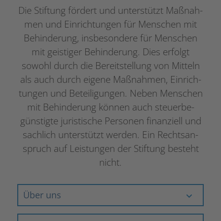
Die Stif­tung fördert und unter­stützt Maßnah­
men und Einrich­tun­gen für Menschen mit
Behin­de­rung, insbe­son­dere für Menschen
mit geis­ti­ger Behin­de­rung. Dies erfolgt
sowohl durch die Bereit­stel­lung von Mitteln
als auch durch eigene Maßnah­men, Einrich­
tun­gen und Betei­li­gun­gen. Neben Menschen
mit Behin­de­rung können auch steu­er­be­
güns­tigte juris­ti­sche Perso­nen finan­zi­ell und
sach­lich unter­stützt werden. Ein Rechts­an­
spruch auf Leis­tun­gen der Stif­tung besteht
nicht.
Über uns