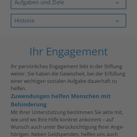
Aufga­ben und Ziele
Histo­rie
Ihr Engagement
Ihr persön­li­ches Enga­ge­ment lebt in der Stif­tung
weiter. Sie haben die Gewiss­heit, bei der Erfül­lung
einer wich­ti­gen sozia­len Aufgabe dauer­haft zu
helfen.
Zuwendungen helfen Menschen mit
Behinderung
Mit Ihrer Unter­stüt­zung bestim­men Sie aktiv mit,
wie und wo Ihre Hilfe konkret ankommt – auf
Wunsch auch unter Berück­sich­ti­gung Ihrer Ange­
hö­ri­gen. Neben Geld­spen­den, helfen uns auch