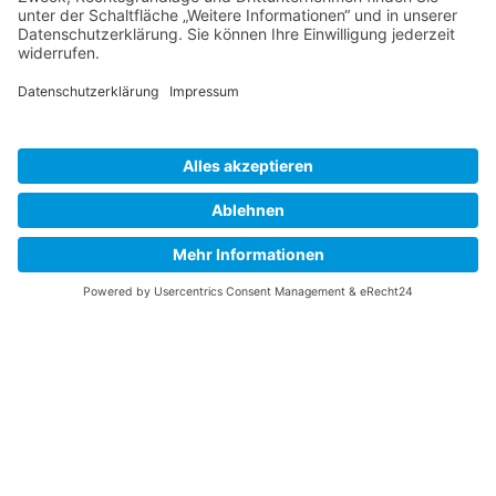
Am Möller­stift
22
33647
Biele­feld
Tele­fon:
0521
44708
–
0
Tele­fax:
0521
44708
–
Jana Ruth
32
Marnitz
Vorsitz
info@stiftung-
lebenshilfe.de
Kers­tin Schick