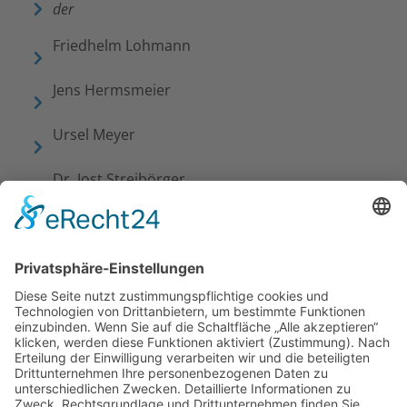
der
Fried­helm Lohmann
Jens Herms­meier
Ursel Meyer
Dr. Jost Strei­bör­ger
Vorstand und Kontakt
Der Vorstand der Stif­tung besteht aus mindes­
tens zwei und höchs­tens vier Perso­nen. Er führt
die Geschäfte der Stif­tung und vertritt diese
nach innen und außen. Den Vorstand bilden
folgende Perso­nen: