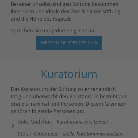
Bei einer unselb­stän­di­gen Stif­tung bestim­men
Ihre Ideen und Ideale den Zweck dieser Stif­tung
und die Höhe des Kapi­tals.
Spre­chen Sie uns jeder­zeit gerne an.
WERDEN SIE SPENDER:IN
Kuratorium
Das Kura­to­rium der Stif­tung ist ehren­amt­lich
tätig und über­wacht den Vorstand. Es besteht aus
drei bis maxi­mal fünf Perso­nen. Diesem Gremium
gehö­ren folgende Perso­nen an:
Anke Gude­hus –
Kura­to­ri­ums­vor­sit­zende
Stefan Olde­meier –
stellv. Kura­to­ri­ums­vor­sit­zen­