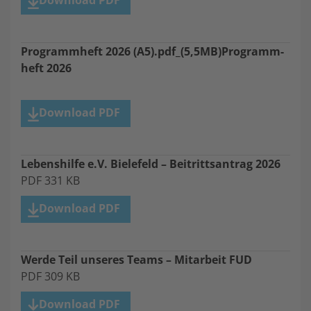
Down­load PDF
Programm­heft
2026
(A
5
).pdf
_(
5
,
5
MB)
Programm­
heft
2026
Down­load PDF
Lebens­hilfe e.V. Biele­feld – Beitritts­an­trag
2026
PDF
331
KB
Down­load PDF
Werde Teil unse­res Teams – Mitar­beit FUD
PDF
309
KB
Down­load PDF