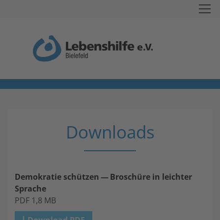
Downloads
Demo­kra­tie schüt­zen — Broschüre in leich­ter
Spra­che
PDF
1
,
8
MB