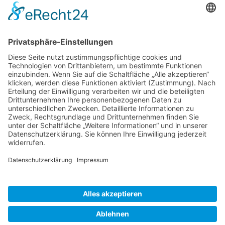
Am Möllerstift
Telefon: 0521
info(at)lebenshilfe-
22
44708-0
bielefeld.de
33647 Bielefeld
Telefax: 0521
www.lebenshilfe-
44708-32
bielefeld.de
Datenschutz
Impressum
Cookie-Einstellungen